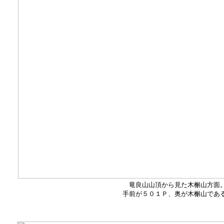
竜良山山頂から見た木槲山方面
手前が５０１Ｐ、奥が木槲山であ