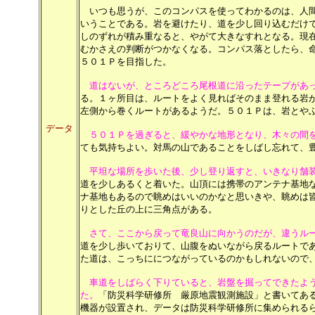
いつも思うが、このコンパスを使ってわかるのは、人間
いうことである。岩を避けたり、道を少し回り込むだけ
しのずれが積み重なると、やがて大きなすれとなる。現
むかさえの判断がつかなくなる。コンパス落としたら、
５０１Ｐを目指した。
道はないが、ところどころ尾根道に沿ったテープがあ
る。１ヶ所目は、ルートをよく見ればそのまま登れる岩
左側から巻くルートがあるようだ。５０１Ｐは、岩とや
データ
５０１Ｐを過ぎると、緩
やかな地形となり、木々の間
ても気持ちよい。対馬の山であることをしばし忘れて、
平坦な場所を歩いた後、少し登り返すと、いきなり舗
道を少しあるくと着いた。山頂には携帯のアンテナ基地
ナ基地もあるので眺めはいいのかなと思いきや、眺めは
りとした丘の上に三角点がある。
さて、ここから戻って竜良山に向かうのだが、違うル
道を少し歩いておりて、山腹をぬいながら戻るルートで
た道は、こっちににつながっているのかもしれないので
車道をしばらく下りていると、岩盤を掘ってできたよ
た。
「防災科学研修所 厳原地震観測施設」と書いてあ
機器が設置され、データは防災科学研修所に集められる