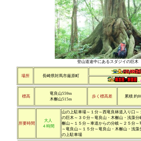
登山道途中にあるスダジイの
場所
長崎県対馬市厳原町
←
竜良山559m
標高
歩く標高差
累積
約8
木槲山515m
山の上駐車場～１分～西竜良林道入り口～
の巨木～３０分～竜良山・木槲山・浅藻分
大人
所要時間
槲山～１５分～車道からの分岐～２５分～
４時間
～竜良山～１５分～竜良山・木槲山・浅藻
の上駐車場