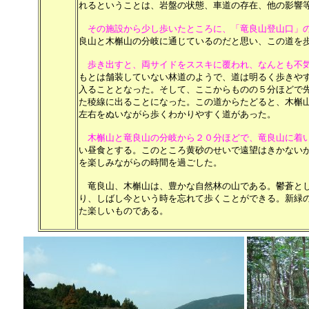
れるということは、岩盤の状態、車道の存在、他の影響
その施設から少し歩いたところに、「竜良山登山口」
良山と木槲山の分岐に通じているのだと思い、この道を
歩き出すと、両サイドをススキに覆われ、なんとも不
もとは舗装していない林道のようで、道は明るく歩きや
入ることとなった。そして、ここからものの５分ほどで
た稜線に出ることになった。この道からたどると、木槲
左右をぬいながら歩くわかりやすく道があった。
木槲山と竜良山の分岐から２０分ほどで、竜良山に着
い昼食とする。このところ黄砂のせいで遠望はきかない
を楽しみながらの時間を過ごした。
竜良山、木槲山は、豊かな自然林の山である。鬱蒼とし
り、しばし今という時を忘れて歩くことができる。新緑
た楽しいものである。