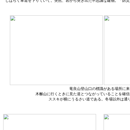
しばらく車道を下りていく。突然、岩から突き出た不思議な建物。「
防災
竜良山登山口の標識がある場所に来
木槲山に行くときに見た道とつながっていることを確信
ススキが横にうるさい道である。冬場以外は通