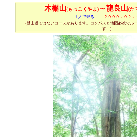
木槲山
～龍良山
(もっこくやま)
(た
１人で登る
２００９．０２．
(登山道ではないコースがあります。コンパスと地図必携でル
す。)