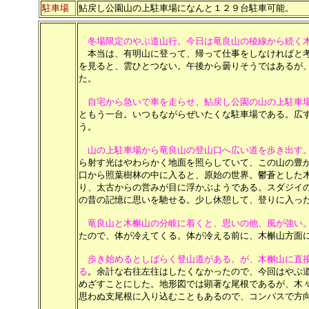
駐車場
鮎戻し公園山の上駐車場になんと１２９台駐車可能。
冬場限定のやぶ道山行。今日は竜良山の稜線から続く
本当は、有明山に登って、帰って仕事をしなければと考
を見ると、雲ひとつない。午後から曇りそうではあるが
た。
自宅から急いで車を走らせ、鮎戻し公園の山の上駐車
ともう一台。いつもながらぜいたくな駐車場である。広
う。
山の上駐車場から竜良山の登山口へ広い道を歩き出す
ら射す光はやわらかく地面を照らしていて、この山の豊
口から照葉樹林の中に入ると、原始の世界。鬱蒼とした
り、太古からの営みが目に浮かぶようである。スダジイ
の昔の記憶に思いを馳せる。少し休憩して、登りに入っ
竜良山と木槲山の分岐に着くと、思いの他、風が強い
たので、体が冷えてくる。体が冷える前に、木槲山方面
歩き始めるとしばらく登山道がある。が、木槲山に直
る
。余計な右往左往はしたくなかったので、今回はやぶ
めざすことにした。地形図では顕著な尾根であるが、木
思わぬ支尾根に入り込むこともあるので、コンパスで方