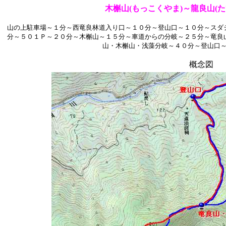
木槲山(もっこくやま)～龍良山(た
山の上駐車場～１分～西竜良林道入り口～１０分～登山口～１０分～スダ
分～５０１Ｐ～２０分～木槲山～１５分～車道からの分岐～２５分～竜良
山・木槲山・浅藻分岐～４０分～登山口
概念図