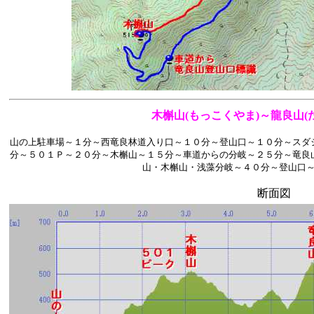
木槲山(もっこくやま)～龍良山(た
山の上駐車場～１分～西竜良林道入り口～１０分～登山口～１０分～スダ
分～５０１Ｐ～２０分～木槲山～１５分～車道からの分岐～２５分～竜良
山・木槲山・浅藻分岐～４０分～登山口
断面図