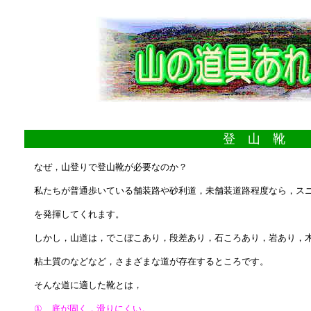
登 山 靴
なぜ，山登りで登山靴が必要なのか？
私たちが普通歩いている舗装路や砂利道，未舗装道路程度なら，ス
を発揮してくれます。
しかし，山道は，でこぼこあり，段差あり，石ころあり，岩あり，
粘土質のなどなど，さまざまな道が存在するところです。
そんな道に適した靴とは，
① 底が固く，滑りにくい。