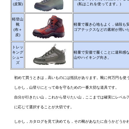
(皮製)
(私はこれを使ってます。)
軽登山
靴
軽量で履き心地もよく，値段も
(布＋
ゴアテックスなどの素材が用い
皮)
トレッ
キング
軽量で安価で履くことに違和感
シュー
山やハイキング向き。
ズ
初めて買うときは，高いものには抵抗があります。靴に何万円も使
しかし，山登りにとって命を守るための一番大切な道具です。
自分が行きたい山，これから登りたい山，ここまでは確実にレベル
に応じて選択することが大切です。
しかし，カタログを見て決めても，その靴があなたに合うかどうか