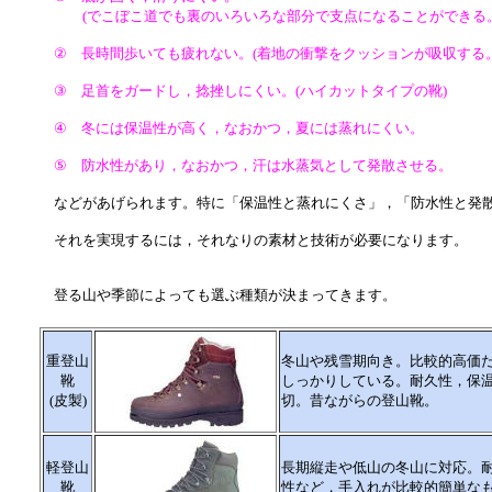
(でこぼこ道でも裏のいろいろな部分で支点になることができる。
② 長時間歩いても疲れない。(着地の衝撃をクッションが吸収する。
③ 足首をガードし，捻挫しにくい。(ハイカットタイプの靴)
④ 冬には保温性が高く，なおかつ，夏には蒸れにくい。
⑤ 防水性があり，なおかつ，汗は水蒸気として発散させる。
などがあげられます。特に「保温性と蒸れにくさ」，「防水性と発
それを実現するには，それなりの素材と技術が必要になります。
登る山や季節によっても選ぶ種類が決まってきます。
重登山
冬山や残雪期向き。比較的高価
靴
しっかりしている。耐久性，保
(皮製)
切。昔ながらの登山靴。
軽登山
長期縦走や低山の冬山に対応。
靴
性など，手入れが比較的簡単な