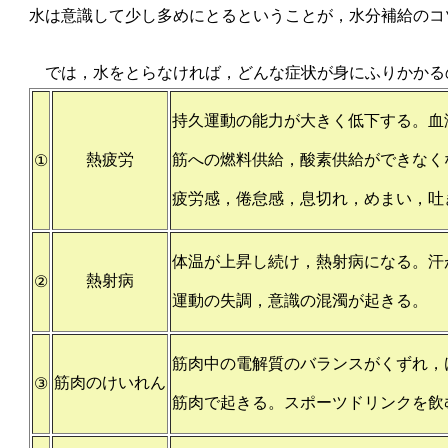
水は意識して少し多めにとるということが，水分補給のコ
では，水をとらなければ，どんな症状が身にふりかかる
持久運動の能力が大きく低下する。血
熱疲労
筋への燃料供給，酸素供給ができなく
①
疲労感，倦怠感，息切れ，めまい，吐
体温が上昇し続け，熱射病になる。汗
熱射病
②
運動の失調，意識の混濁が起きる。
筋肉中の電解質のバランスがくずれ，
筋肉のけいれん
③
筋肉で起きる。スポーツドリンクを飲