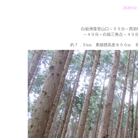
2020 
白嶽洲藻登山口～５５分～西岩
～４０分
～
白嶽三角点～４０
約７．５km 累積標高差８５０m 