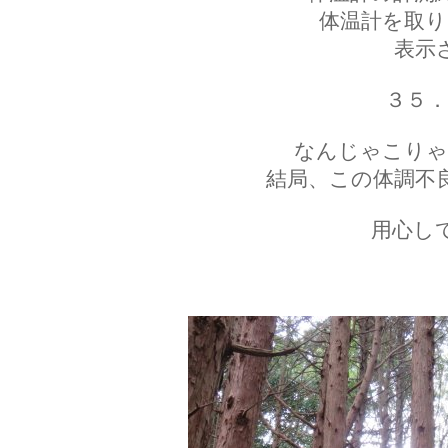
体温計を取り
表示
３５．
なんじゃこりゃ
結局、この体調不
用心し