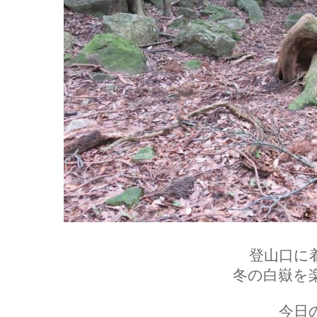
登山口に
冬の白嶽を
今日