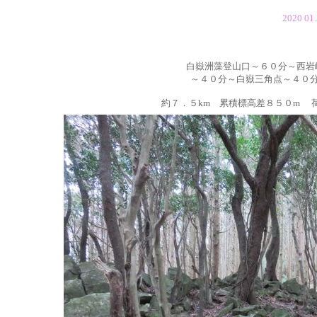
2020 
白嶽洲藻登山口～６０分～西岩
～４０分
～
白嶽三角点～４０
約７．５km 累積標高差８５０m 