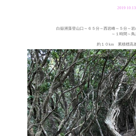
2019 1
白嶽洲藻登山口～６５分～西岩峰～５分～岩
～１時間
～
鳥
約１０km 累積標高