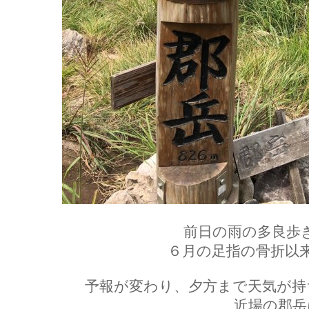
前日の雨の多良歩
６月の足指の骨折以
予報が変わり、夕方まで天気が持
近場の郡岳