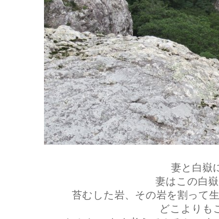
妻と白嶽
妻はこの白嶽
苔むした岩、その岩を割って生
どこよりも