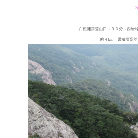
2
白嶽洲藻登山口～９０分～西岩
約４km 累積標高差