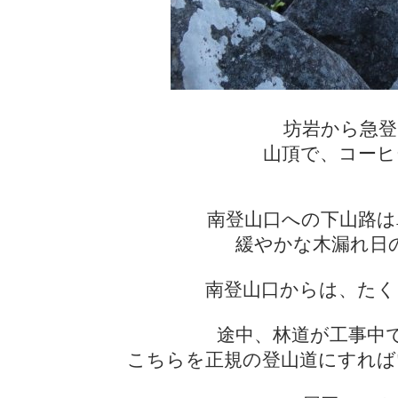
坊岩から急登
山頂で、コーヒ
南登山口への下山路は
緩やかな木漏れ日
南登山口からは、たく
途中、林道が工事中
こちらを正規の登山道にすれば