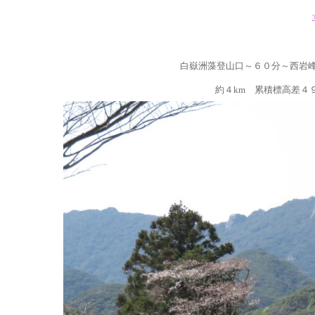
白嶽洲藻登山口～６０分～西岩
約４km 累積標高差４