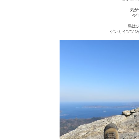
気が
今
島は
ゲンカイツツジ