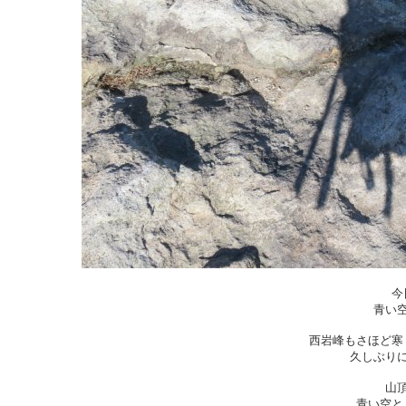
今
青い
西岩峰もさほど寒
久しぶり
山
青い空と