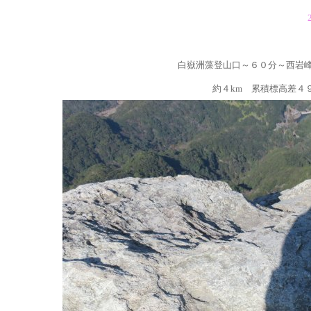
白嶽洲藻登山口～６０分～西岩
約４km 累積標高差４