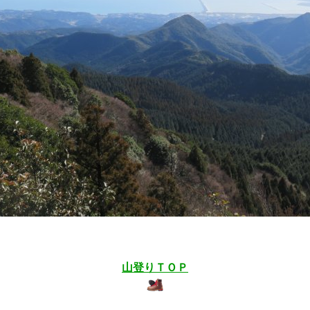
山登りＴＯＰ