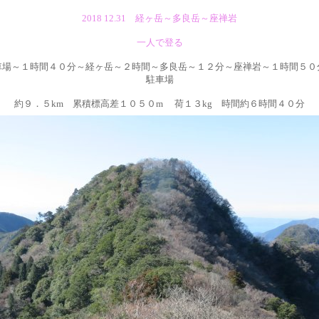
2018 12.31 経ヶ岳～多良岳～座禅岩
一人で登る
車場～１時間４０分～経ヶ岳～２時間～多良岳～１２分～
座禅岩～１時間５０
駐車場
約９．５km 累積標高差１０５０m 荷１３kg 時間約６時間４０分