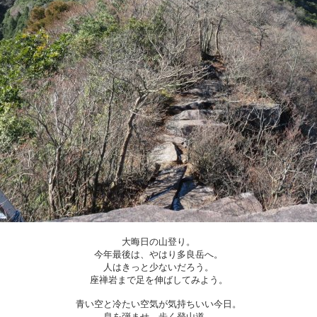
大晦日の山登り。
今年最後は、やはり多良岳へ。
人はきっと少ないだろう。
座禅岩まで足を伸ばしてみよう。
青い空と冷たい空気が気持ちいい今日。
息を弾ませ、歩く登山道。