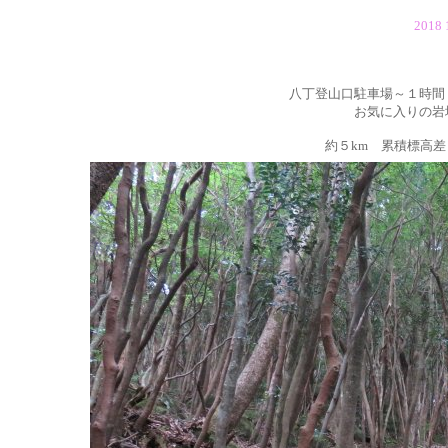
201
八丁登山口駐車場～１時間
お気に入りの岩
約５km 累積標高差