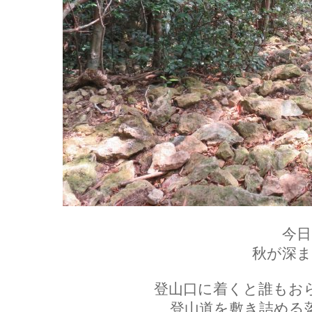
今日
秋が深ま
登山口に着くと誰もお
登山道を敷き詰める