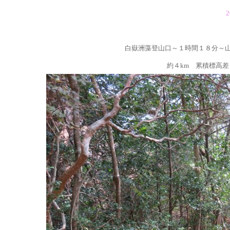
2
白嶽洲藻登山口～１時間１８分～
約４km 累積標高差