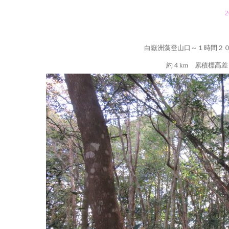
2
白嶽洲藻登山口～１時間２
約４km 累積標高差