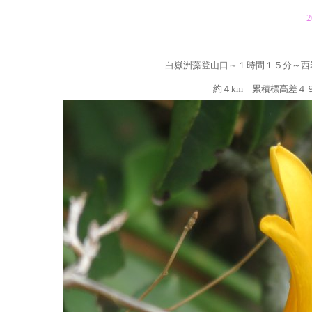
2
白嶽洲藻登山口～１時間１５分～西
約４km 累積標高差４