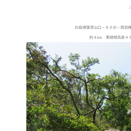
2
白嶽洲藻登山口～６０分～西岩
約４km 累積標高差４