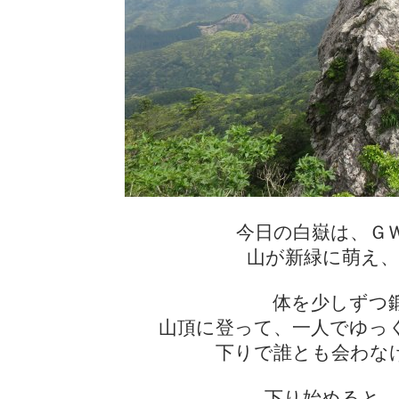
今日の白嶽は、Ｇ
山が新緑に萌え、
体を少しずつ
山頂に登って、一人でゆっ
下りで誰とも会わな
下り始めると、