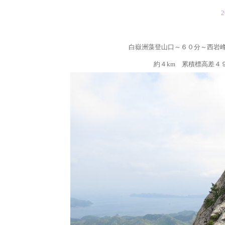
2
白嶽洲藻登山口～６０分～西岩
約４km 累積標高差４