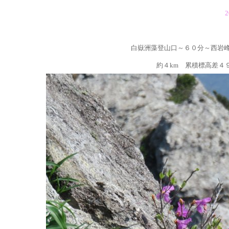
2
白嶽洲藻登山口～６０分～西岩
約４km 累積標高差４