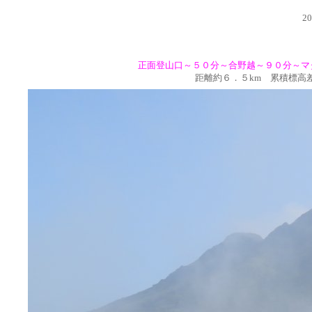
2
正面登山口～５０分～合野越～９０分～マ
距離約６．５km 累積標