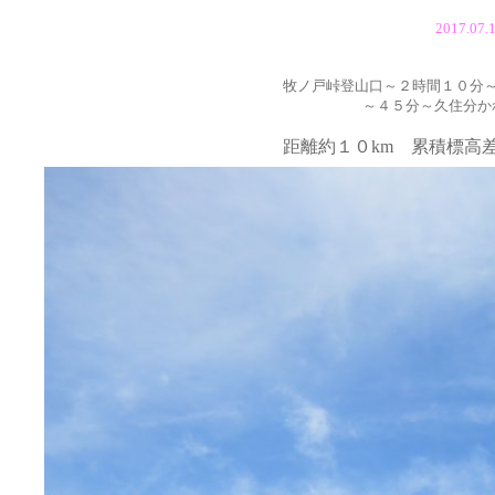
2017.
牧ノ戸峠登山口～２時間１０分
～４５分～久住分か
距離約１０km 累積標高差