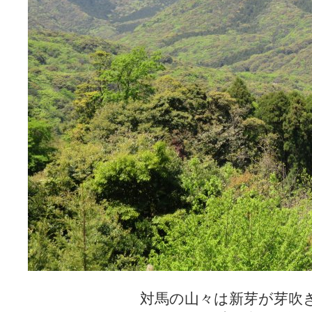
対馬の山々は新芽が芽吹