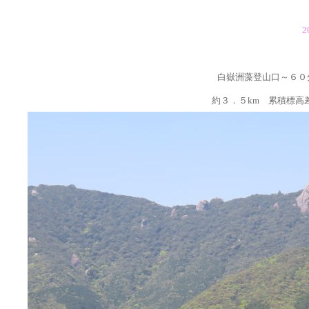
2
白嶽洲藻登山口～６０
約３．５km 累積標高