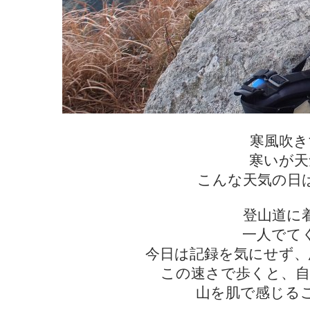
寒風吹き
寒いが天
こんな天気の日
登山道に
一人でて
今日は記録を気にせず、
この速さで歩くと、自
山を肌で感じる