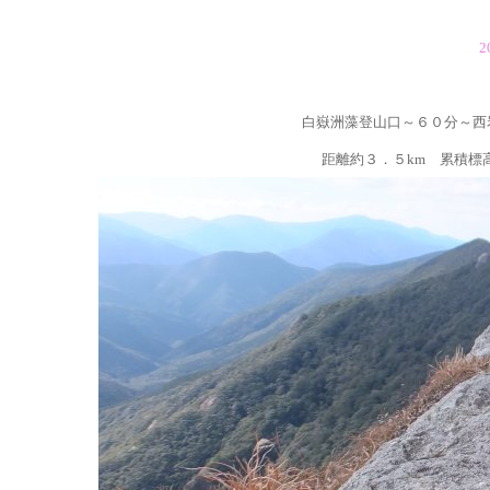
2
白嶽洲藻登山口～６０分～西
距離約３．５km 累積標