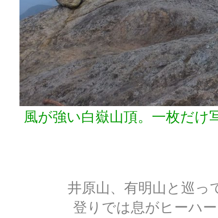
風が強い白嶽山頂。一枚だけ
井原山、有明山と巡っ
登りでは息がヒーハー