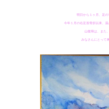
明日から１ヶ月、足の
今年１月の右足首骨折以来、温
山復帰は、また
みなさんにとって