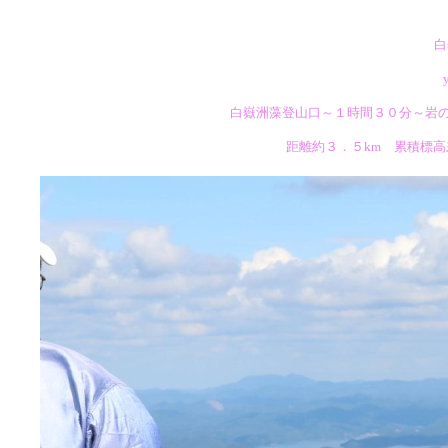
白
白嶽洲藻登山口～１時間３０分～岩
距離約３．５km 累積標