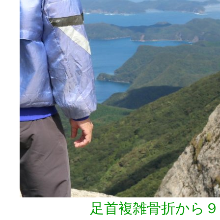
足首複雑骨折から９