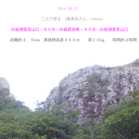
2014. 09.23
二人で登る (風来坊さん、vision)
白嶽洲藻登山口～６０分～白嶽西岩峰～６０分～白嶽洲藻登山口
距離約３．５km 累積標高差４５０ｍ 荷１０kg 時間約３時間