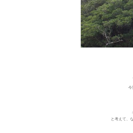
今
と考えて、