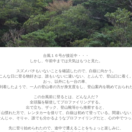
台風１６号が接近中・・・
しかし、午前中までは天気はもつと見た。
スズメバチもいないことを確認したので、白嶽に向かう。
こんな日に登る物好きは、誰もいないに違いない、とふんで、登山口に着く
おっ、以外にも一台の車、
到着したようで、一人の登山者の方が身支度をし、登山案内を眺めておられ
この台風前に登るとは、どんな人だ？
全頭脳を駆使してプロファイリングする。
出で立ち、ザック、登山靴等から推察すると、
「山慣れた方で、レンタカーを借りて、白嶽は初めて登っている。間違いない
なんじゃ、そりゃ、誰でも分かるようなプロファイリングだと、心の中でつっ
先に登り始められたので、途中で遭えることをちょっと楽しみに、