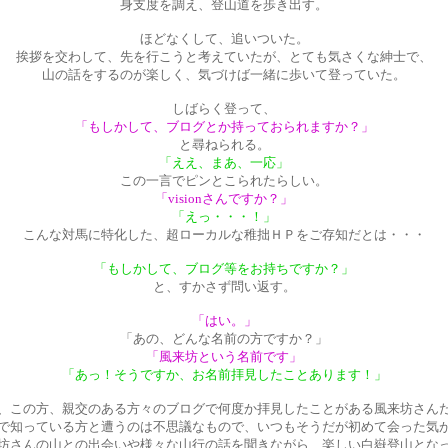
身支度を調え、登山道を歩き出す。
ほどなくして、追いついた。
挨拶を交わして、先を行こうと考えていたが、とても気さくな紳士で、
山の話をするのが楽しく、気づけば一緒に歩いて登っていた。
しばらく登って、
「もしかして、ブログとか持っておられますか？」
と尋ねられる。
「ええ、まあ、一応」
この一言でピンとこられたらしい。
「visionさんですか？」
「えっ・・・！」
こんな対馬に特化した、超ローカルな稚拙ＨＰをご存知だとは・・・
「もしかして、ブログ等をお持ちですか？」
と、すかさず問い返す。
「はい。」
「あの、どんな名前の方ですか？」
「風来坊という名前です」
「あっ！そうですか、お名前拝見したことあります！」
、この方、親交のある方々のブログで何度か拝見したことがある風来坊さん
で知っている方と遭うのは不思議なもので、いつもそうだが初めて会った気
坊さんの山との出会いや様々な山行の話を聞きながら、楽しい白嶽登山とな