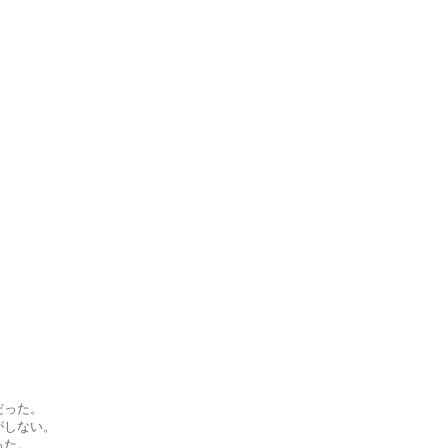
だった。
がしない。
った。