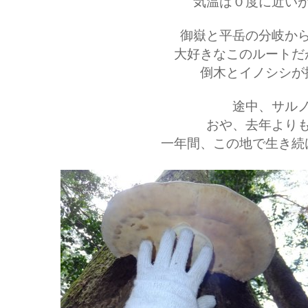
気温は０度に近い
御嶽と平岳の分岐か
大好きなこのルートだ
倒木とイノシシが
途中、サル
おや、去年より
一年間、この地で生き続