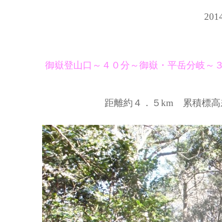
201
御嶽登山口～４０分～御嶽・平岳分岐～
距離約４．５km 累積標高