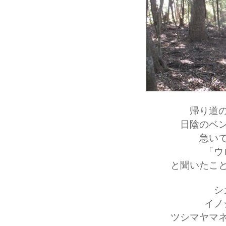
帰り道
日陰のベ
急い
「ウ
と聞いたこ
シ
イノ
ツシマヤマ