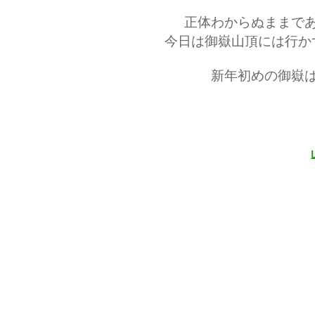
正体わからぬままで
今日は御嶽山頂には行か
新年初めの御嶽