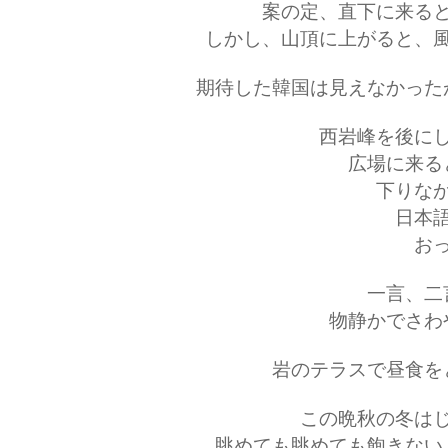
案の定、直下に来る
しかし、山頂に上がると、
期待した韓国は見えなかった
西岩峰を後に
広場に来る
下りな
日本
お
一言、二
物静かでさわ
岩のテラスで昼食を
この晩秋の冬は
眺めても眺めても飽きない