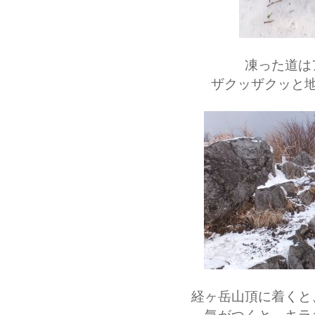
凍った道は
ザクッザクッと
経ヶ岳山頂に着くと