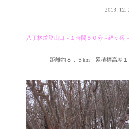
2013. 
八丁林道登山口～１時間５０分～経ヶ岳
距離約８．５km 累積標高差１