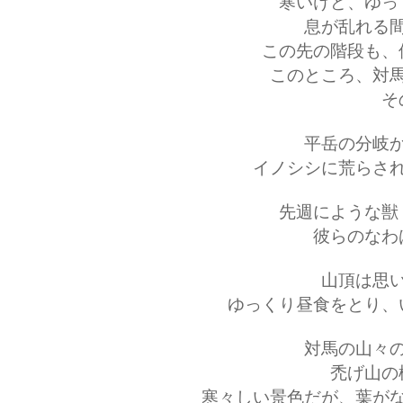
寒いけど、ゆっ
息が乱れる
この先の階段も、
このところ、対
そ
平岳の分岐
イノシシに荒らさ
先週にような獣
彼らのなわ
山頂は思
ゆっくり昼食をとり、
対馬の山々
禿げ山の
寒々しい景色だが、葉が