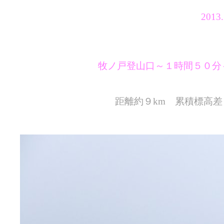
2013
牧ノ戸登山口～１時間５０分
距離約９km 累積標高差