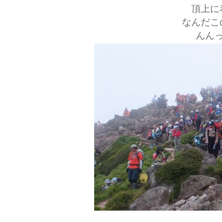
頂上に
なんだこ
んん