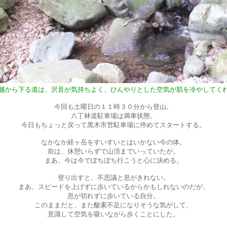
越から下る道は、沢音が気持ちよく、ひんやりとした空気が肌を冷やしてく
今回も土曜日の１１時３０分から登山。
八丁林道駐車場は満車状態。
今日もちょっと戻って黒木市営駐車場に停めてスタートする。
なかなか経ヶ岳をすいすいとはいかない今の体。
前は、休憩いらずで山頂までいっていたが。
まあ、今は今でぼちぼち行こうと心に決める。
登り出すと、不思議と息がきれない。
まあ、スピードを上げずに歩いているからかもしれないのだが、
息が切れずに歩いている自分。
このままだと、また酸素不足になりそうな気がして、
意識して空気を吸いながら歩くことにした。