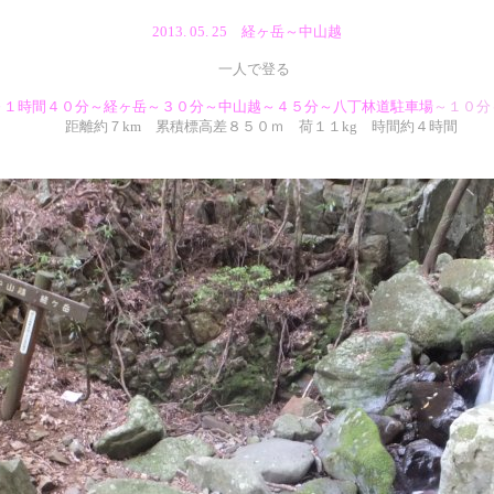
2013. 05. 25 経ヶ岳～中山越
一人で登る
～１時間４０分～経ヶ岳～３０分～中山越～４５分～
八丁林道駐車場
～１０分
距離約７km 累積標高差８５０ｍ 荷１１kg 時間約４時間