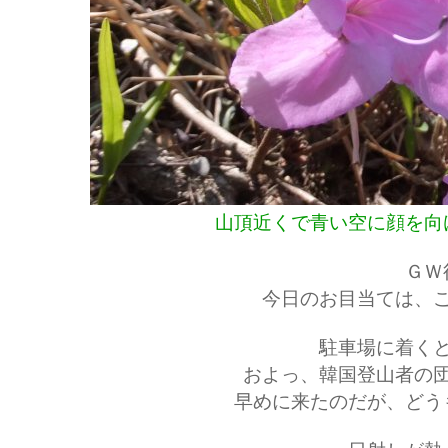
山頂近くで青い空に顔を向
ＧＷ
今日のお目当ては、
駐車場に着く
およっ、韓国登山者の
早めに来たのだが、どう