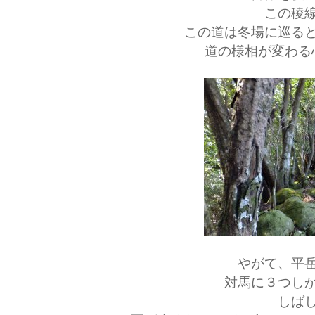
この稜
この道は冬場に巡る
道の様相が変わる
やがて、平
対馬に３つし
しば