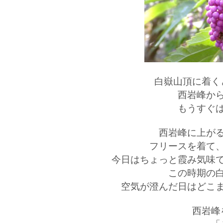
白嶽山頂に着く
西岩峰か
もうすぐ
西岩峰に上が
フリースを着て
今日はちょっと霞み気味
この時期の
空気が澄んだ日はどこ
西岩峰