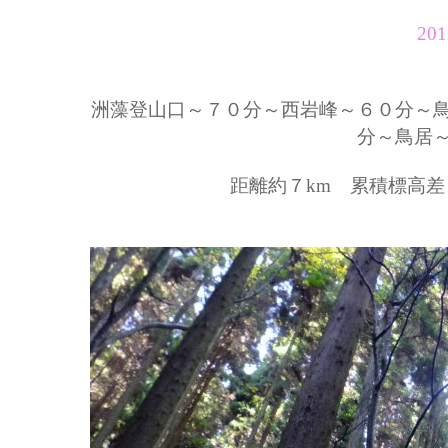
20
洲藻登山口～７０分～西岩峰～６０分～
分～鳥居
距離約７km 累積標高