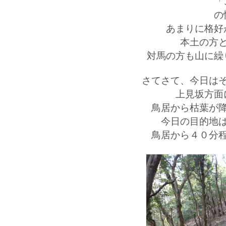
「
の
あまりに格好
本土の方
対馬の方も山に繰
さてさて、今日は
上見坂方面
鳥居から枯葉が
今日の目的地
鳥居から４０分