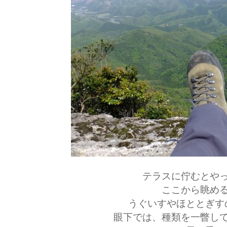
テラスに佇むとや
ここから眺め
うぐいすやほととぎす
眼下では、種類を一瞥し