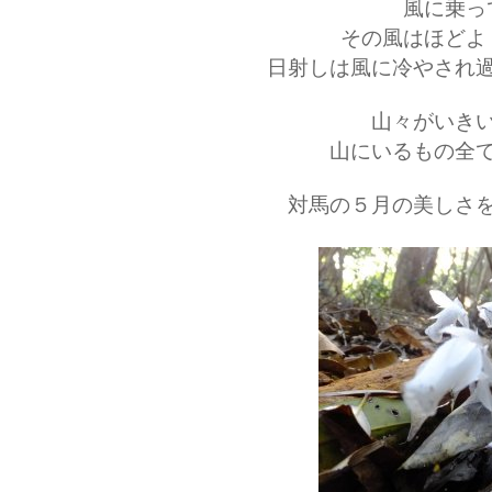
風に乗っ
その風はほどよ
日射しは風に冷やされ
山々がいき
山にいるもの全
対馬の５月の美しさ