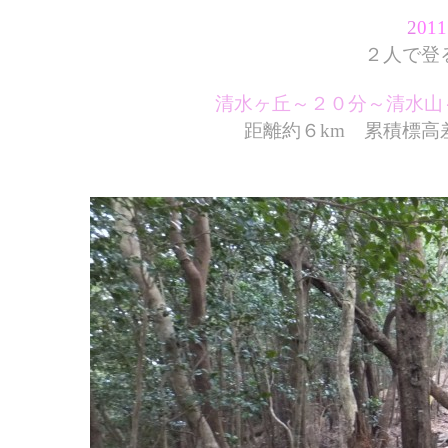
2
01
２人
で登
清水ヶ丘～２０分～清水山
距離約６km 累積標高