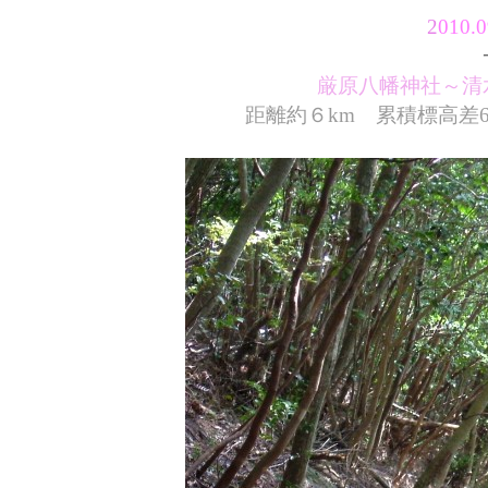
2
010
厳原八幡神社～清
距離約６km 累積標高差