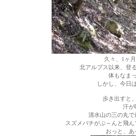
久々、1ヶ
北アルプス以来、登
体もなま
しかし、今日
歩き出すと
汗が
清水山の三の丸で
スズメバチがぶ～んと飛ん
おっと、あ