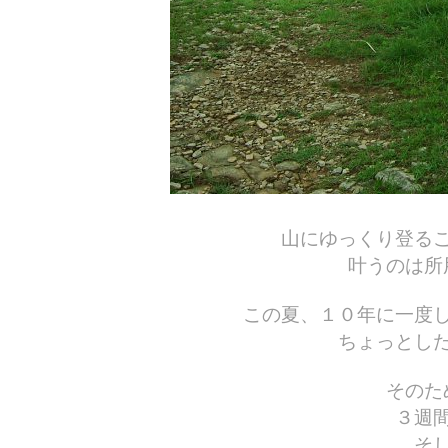
山にゆっくり登る
叶うのは所
この夏、１０年に一度
ちょっとし
そのた
３週
そ