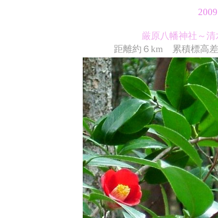
200
厳原八幡神社～清
距離約６km 累積標高差