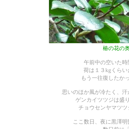
椿の花の
午前中の空いた時
荷は１３kgくら
もう一往復したか
思いのほか風が冷たく、汗
ゲンカイツツジは盛
チョウセンヤマツツ
ここ数日、夜に黒澤明