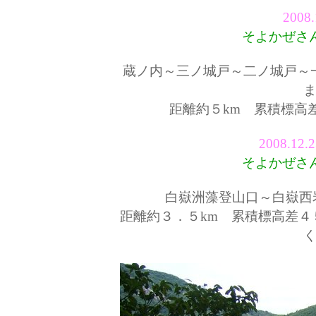
2008
そよかぜさん
蔵ノ内～三ノ城戸～二
ノ城戸
～
ま
距離約５km 累積標高
2008.12
そよかぜさん
白嶽洲藻登山口～白嶽西
距離約３．５km 累積標高差４
く