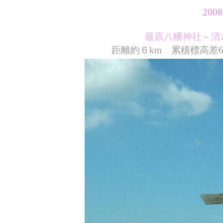
200
厳原八幡神社～清
距離約６km 累積標高差