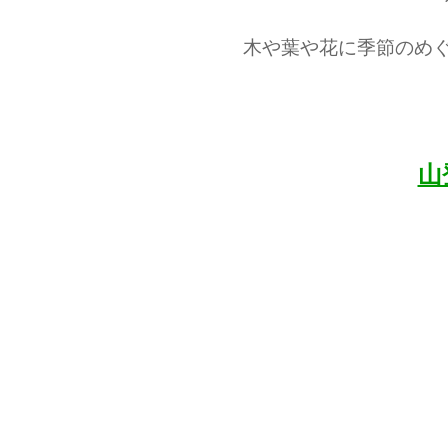
木や葉や花に季節のめ
山