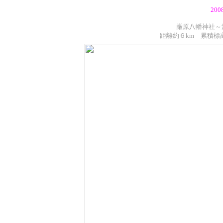
200
厳原八幡神社～
距離約６km 累積標高