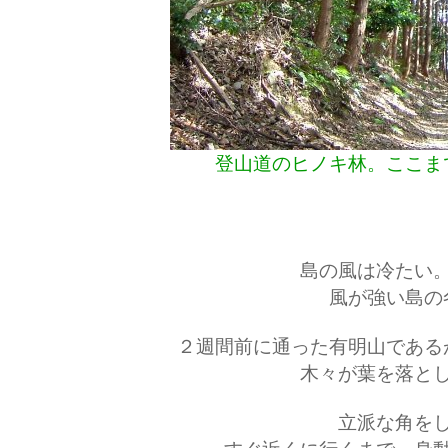
登山道のヒノキ林。ここま
島の風は冷たい
風が強い島の
２週間前に通った有明山である
木々が葉を落と
立派な角を