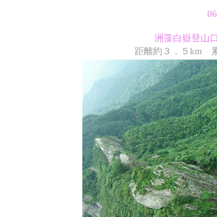
06
洲藻白嶽登山口～
距離約３．５km 