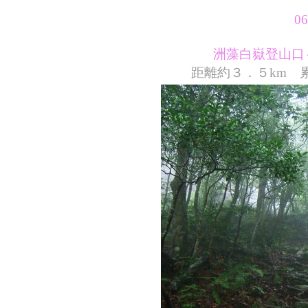
06
洲藻白嶽登山口～白
距離約３．５km 