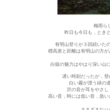
梅雨ら
昨日も今日も，とき
有明山登りが３回続いた
標高差と距離は有明山の方が
白嶽の魅力はやはり深い山
遅い時刻だったが，登
白い霧が漂う緑の
沢の音が耳をやさし
高い音，時には低い音，急い
さまざまなハ