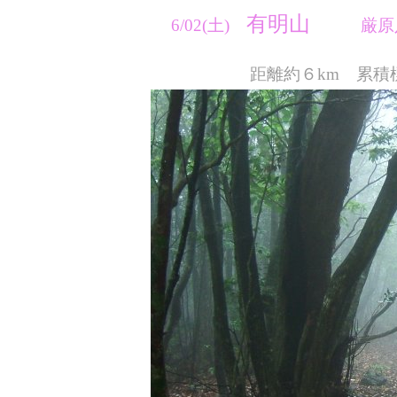
有明山
6/02(土)
厳原八幡
距離約６km 累積