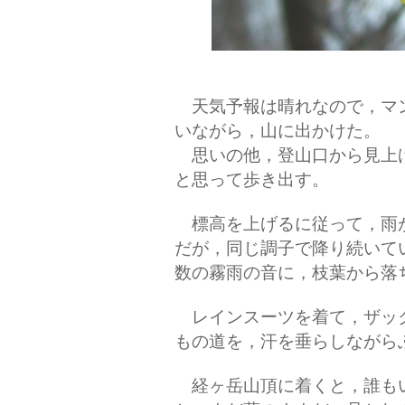
天気予報は晴れなので，マ
いながら，山に出かけた。
思いの他，登山口から見上
と思って歩き出す。
標高を上げるに従って，雨
だが，同じ調子で降り続いて
数の霧雨の音に，枝葉から落
レインスーツを着て，ザッ
もの道を，汗を垂らしながら
経ヶ岳山頂に着くと，誰も